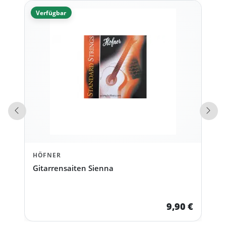
Verfügbar
Vorherige Produkte
Näch
HÖFNER
Gitarrensaiten Sienna
9,90 €