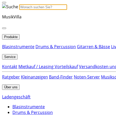
MusikVilla
Produkte
Blasinstrumente
Drums & Percussion
Gitarren & Bässe
Li
Service
Kontakt
Mietkauf / Leasing Vorteilskauf
Versandkosten und
Ratgeber
Kleinanzeigen
Band-Finder
Noten-Server
Musiksc
Über uns
Ladengeschäft
Blasinstrumente
Drums & Percussion