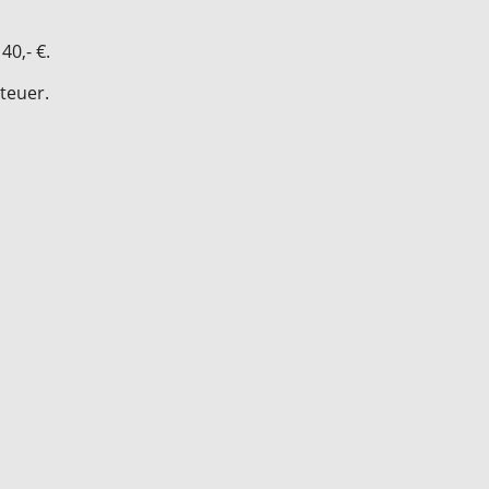
40,- €.
teuer.