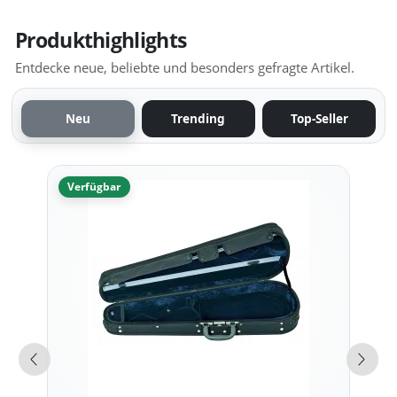
Produkthighlights
Entdecke neue, beliebte und besonders gefragte Artikel.
Neu
Trending
Top-Seller
Verfügbar
Vorherige Produkte
Näch