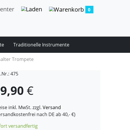
0
te
Traditionelle Instrumente
alter Trompete
.Nr.: 475
9,90
€
ise inkl. MwSt. zzgl.
Versand
ersandkostenfrei nach DE ab 40,- €)
fort versandfertig