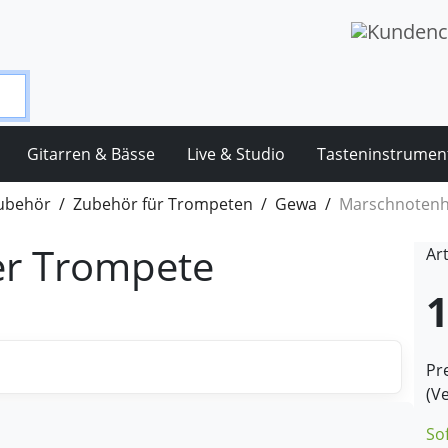
Gitarren & Bässe
Live & Studio
Tasteninstrumen
ubehör
Zubehör für Trompeten
Gewa
Marschnotenh
er Trompete
Art
1
Pre
(V
So