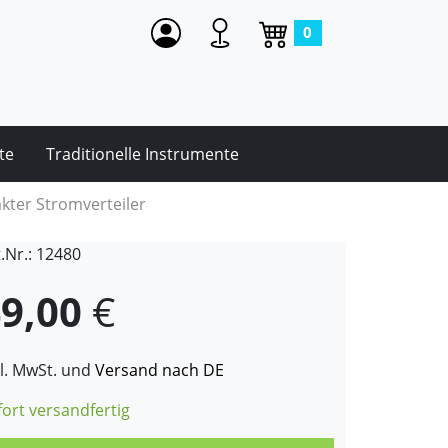
0
te
Traditionelle Instrumente
ter Stromverteiler
t.Nr.: 12480
9,00
€
kl. MwSt. und
Versand nach DE
fort versandfertig