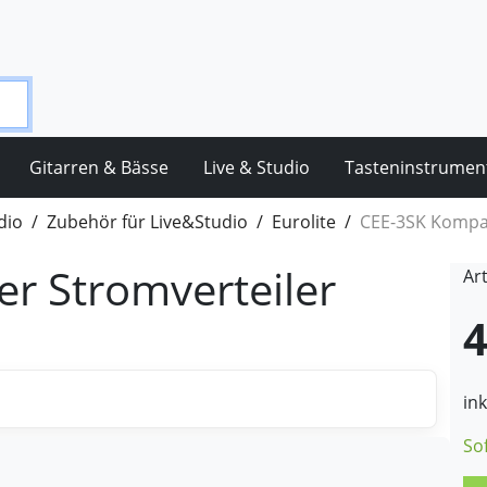
Gitarren & Bässe
Live & Studio
Tasteninstrumen
dio
Zubehör für Live&Studio
Eurolite
CEE-3SK Kompak
r Stromverteiler
Ar
4
in
So