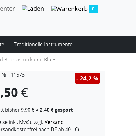
0
te
Traditionelle Instrumente
d Bronze Rock und Blues
t.Nr.: 11573
- 24,2 %
,50
€
att bisher
9,90 €
» 2,40 € gespart
ise inkl. MwSt. zzgl.
Versand
ersandkostenfrei nach DE ab 40,- €)