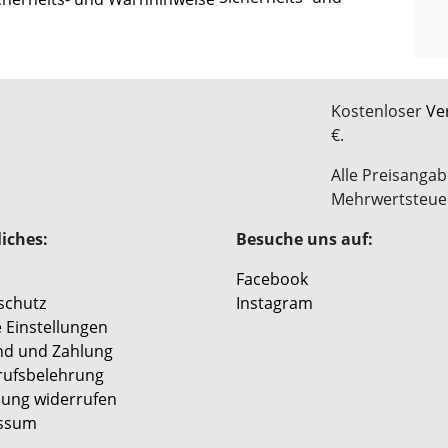
Kostenloser
Ve
€.
Alle Preisangab
Mehrwertsteue
iches:
Besuche uns auf:
Facebook
schutz
Instagram
 Einstellungen
nd und Zahlung
rufsbelehrung
lung widerrufen
ssum