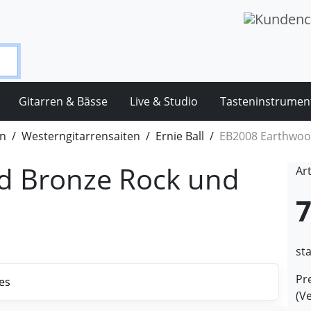
Gitarren & Bässe
Live & Studio
Tasteninstrumen
en
Westerngitarrensaiten
Ernie Ball
EB2008 Earthwoo
d Bronze Rock und
Ar
7
st
Pre
(V