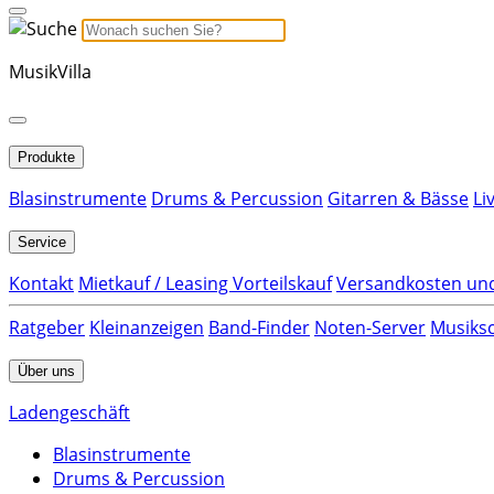
MusikVilla
Produkte
Blasinstrumente
Drums & Percussion
Gitarren & Bässe
Li
Service
Kontakt
Mietkauf / Leasing Vorteilskauf
Versandkosten und
Ratgeber
Kleinanzeigen
Band-Finder
Noten-Server
Musiksc
Über uns
Ladengeschäft
Blasinstrumente
Drums & Percussion