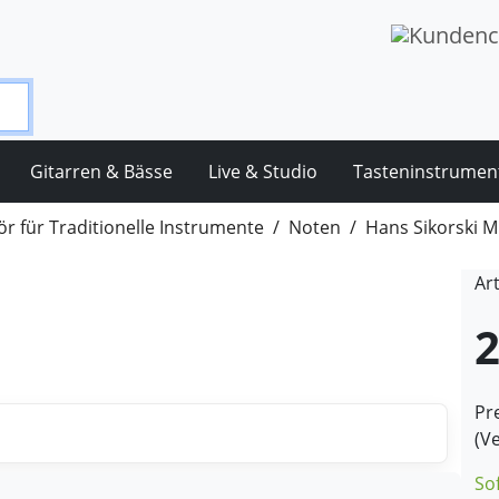
Gitarren & Bässe
Live & Studio
Tasteninstrumen
r für Traditionelle Instrumente
Noten
Hans Sikorski M
Ar
2
Pre
(V
So