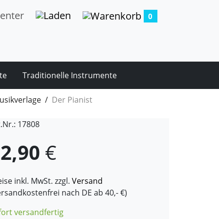
0
te
Traditionelle Instrumente
usikverlage
Der Pianist
t.Nr.: 17808
2,90
€
ise inkl. MwSt. zzgl.
Versand
ersandkostenfrei nach DE ab 40,- €)
fort versandfertig