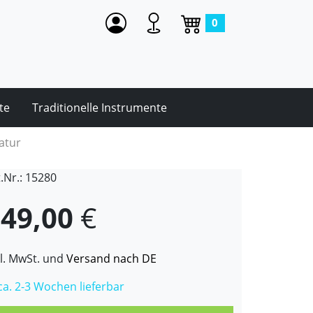
0
te
Traditionelle Instrumente
atur
t.Nr.: 15280
49,00
€
kl. MwSt. und
Versand nach DE
 ca. 2-3 Wochen lieferbar