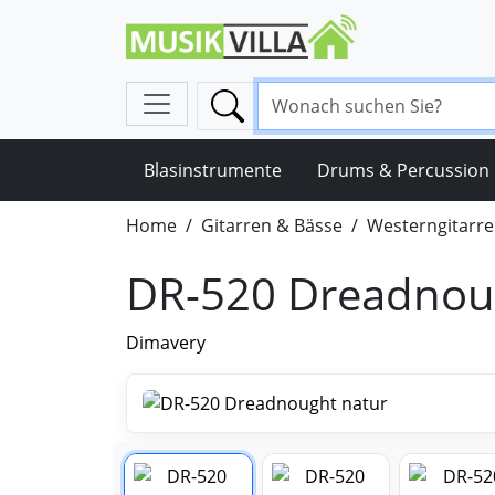
Blasinstrumente
Drums & Percussion
Home
Gitarren & Bässe
Westerngitarr
DR-520 Dreadnou
Dimavery