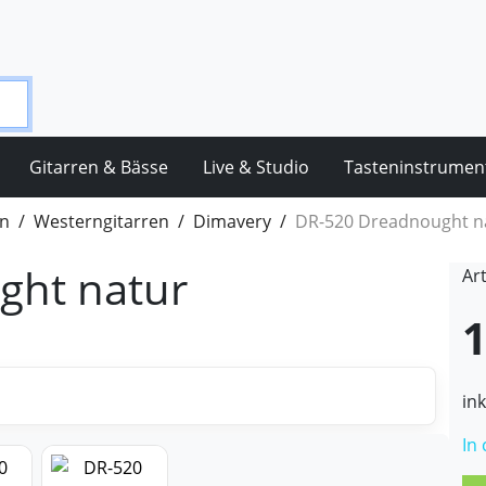
Gitarren & Bässe
Live & Studio
Tasteninstrumen
en
Westerngitarren
Dimavery
DR-520 Dreadnought n
ght natur
Ar
1
in
In