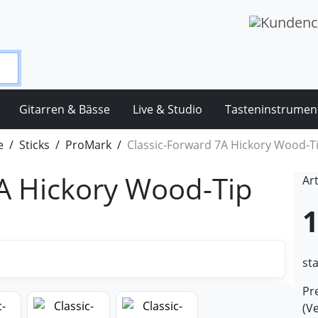
Gitarren & Bässe
Live & Studio
Tasteninstrumen
e
Sticks
ProMark
Classic-Forward 7A Hickory Wood-T
7A Hickory Wood-Tip
Ar
1
st
Pre
(V