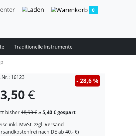
0
te
Traditionelle Instrumente
ip
t.Nr.: 16123
- 28,6 %
3,50
€
att bisher
18,90 €
» 5,40 € gespart
ise inkl. MwSt. zzgl.
Versand
ersandkostenfrei nach DE ab 40,- €)