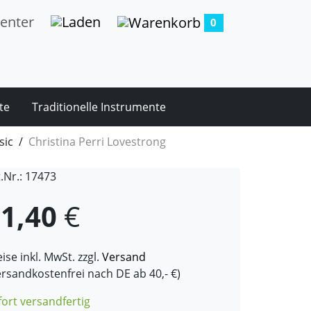
0
te
Traditionelle Instrumente
sic
Christina Perri Lovestrong
t.Nr.: 17473
1,40
€
ise inkl. MwSt. zzgl.
Versand
ersandkostenfrei nach DE ab 40,- €)
fort versandfertig