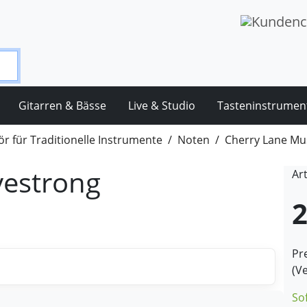
Gitarren & Bässe
Live & Studio
Tasteninstrumen
r für Traditionelle Instrumente
Noten
Cherry Lane Mu
vestrong
Ar
2
Pre
(V
So