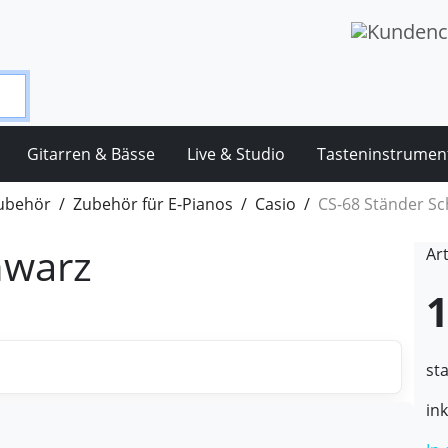
Gitarren & Bässe
Live & Studio
Tasteninstrumen
Zubehör
Zubehör für E-Pianos
Casio
CS-68 Ständer S
hwarz
Ar
1
st
in