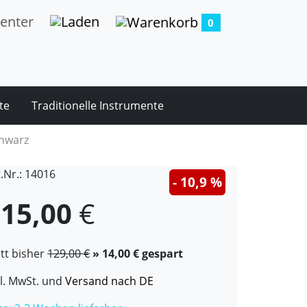
0
te
Traditionelle Instrumente
chwarz
t.Nr.: 14016
- 10,9 %
15,00
€
att bisher
129,00 €
» 14,00 € gespart
kl. MwSt. und
Versand nach DE