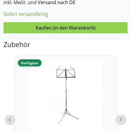
inkl. MwSt. und
Versand nach DE
Sofort versandfertig
Kaufen (in den Warenkorb)
Zubehör
Verfügbar
Vorherige Produkte
Näch