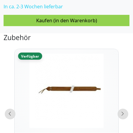
In ca. 2-3 Wochen lieferbar
Kaufen (in den Warenkorb)
Zubehör
Verfügbar
Vorherige Produkte
Näch