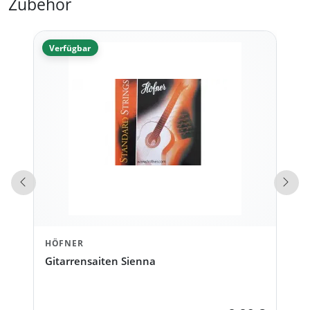
Zubehör
Verfügbar
Vorherige Produkte
Näch
HÖFNER
Gitarrensaiten Sienna