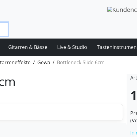
Gitarren & Bässe
Live & Studio
Tasteninstrumen
tarreneffekte
Gewa
Bottleneck Slide 6cm
6cm
Ar
1
Pre
(V
In