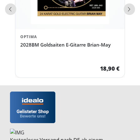
Vorherige Produkte
Näch
OPTIMA
2028BM Goldsaiten E-Gitarre Brian-May
18,90 €
Kostenloser
Versand nach DE
ab einem