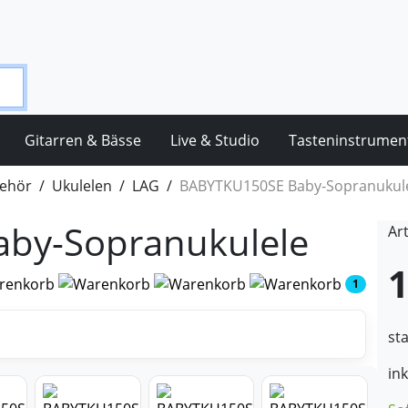
Gitarren & Bässe
Live & Studio
Tasteninstrumen
behör
Ukulelen
LAG
BABYTKU150SE Baby-Sopranukul
by-Sopranukulele
Ar
1
1
st
in