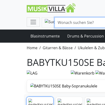
Blasinstrumente
Drums & Percussion
Home
Gitarren & Bässe
Ukulelen & Zu
BABYTKU150SE Ba