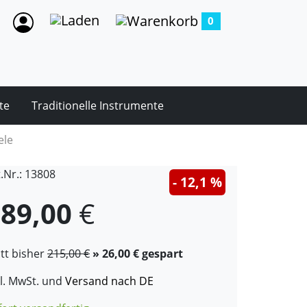
0
te
Traditionelle Instrumente
ele
t.Nr.: 13808
- 12,1 %
89,00
€
att bisher
215,00 €
» 26,00 € gespart
kl. MwSt. und
Versand nach DE