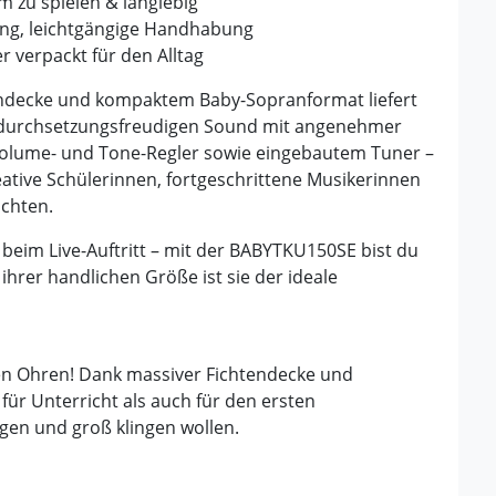
 zu spielen & langlebig
ng, leichtgängige Handhabung
r verpackt für den Alltag
endecke und kompaktem Baby-Sopranformat liefert
, durchsetzungsfreudigen Sound mit angenehmer
t Volume- und Tone-Regler sowie eingebautem Tuner –
eative Schülerinnen, fortgeschrittene Musikerinnen
öchten.
beim Live-Auftritt – mit der BABYTKU150SE bist du
ihrer handlichen Größe ist sie der ideale
 den Ohren! Dank massiver Fichtendecke und
ür Unterricht als auch für den ersten
angen und groß klingen wollen.