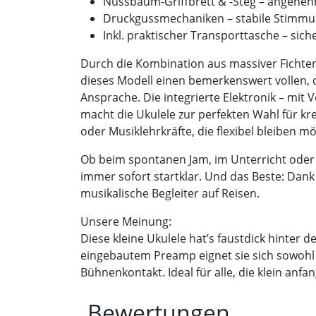
Nussbaum-Griffbrett & -Steg – angenehm
Druckgussmechaniken – stabile Stimmu
Inkl. praktischer Transporttasche – siche
Durch die Kombination aus massiver Ficht
dieses Modell einen bemerkenswert vollen
Ansprache. Die integrierte Elektronik – mi
macht die Ukulele zur perfekten Wahl für kr
oder Musiklehrkräfte, die flexibel bleiben m
Ob beim spontanen Jam, im Unterricht oder 
immer sofort startklar. Und das Beste: Dank 
musikalische Begleiter auf Reisen.
Unsere Meinung:
Diese kleine Ukulele hat’s faustdick hinter
eingebautem Preamp eignet sie sich sowohl f
Bühnenkontakt. Ideal für alle, die klein anf
Bewertungen