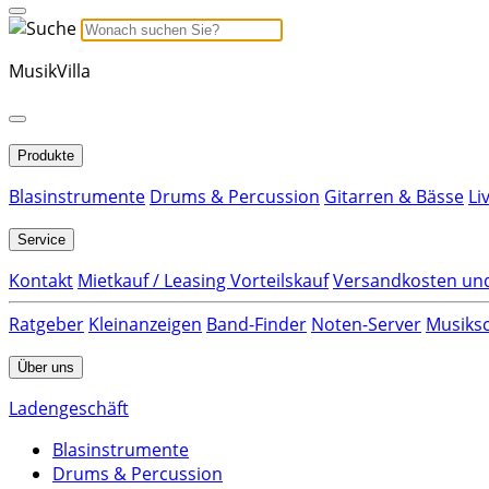
MusikVilla
Produkte
Blasinstrumente
Drums & Percussion
Gitarren & Bässe
Li
Service
Kontakt
Mietkauf / Leasing Vorteilskauf
Versandkosten und
Ratgeber
Kleinanzeigen
Band-Finder
Noten-Server
Musiksc
Über uns
Ladengeschäft
Blasinstrumente
Drums & Percussion