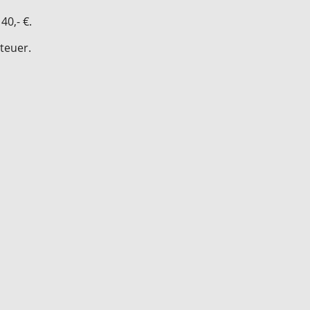
40,- €.
teuer.