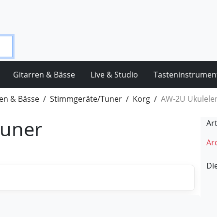
Gitarren & Bässe
Live & Studio
Tasteninstrumen
en & Bässe
Stimmgeräte/Tuner
Korg
AW-2U Ukulele
Tuner
Ar
Arc
Di