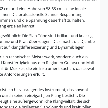
2 cm und eine Höhe von 58-63 cm – eine ideale
hythmen. Die professionelle Schnur-Bespannung
 stimmen und die Spannung dauerhaft zu halten,
ang erzielen kannst.
ewöhnlich: Die Slap-Töne sind brillant und knackig,
sonanz und Kraft überzeugen. Dies macht die Djembe
ert auf Klangdifferenzierung und Dynamik legen.
r ein technisches Meisterwerk, sondern auch ein
nd Kunstfertigkeit aus den Regionen Guinea und Mali
ahl für Musiker, die ein Instrument suchen, das sowohl
e Anforderungen erfüllt.
 ist ein herausragendes Instrument, das sowohl
 durch seinen einzigartigen Klang besticht. Die
eugt eine außergewöhnliche Klangvielfalt, die sich
esonders die brillanten Slap-Sounds und kraftvollen