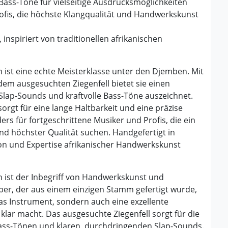
 Bass-Töne für vielseitige Ausdrucksmöglichkeiten
rofis, die höchste Klangqualität und Handwerkskunst
inspiriert von traditionellen afrikanischen
ist eine echte Meisterklasse unter den Djemben. Mit
em ausgesuchten Ziegenfell bietet sie einen
e Slap-Sounds und kraftvolle Bass-Töne auszeichnet.
rgt für eine lange Haltbarkeit und eine präzise
s für fortgeschrittene Musiker und Profis, die ein
d höchster Qualität suchen. Handgefertigt in
ion und Expertise afrikanischer Handwerkskunst
 ist der Inbegriff von Handwerkskunst und
er, der aus einem einzigen Stamm gefertigt wurde,
das Instrument, sondern auch eine exzellente
klar macht. Das ausgesuchte Ziegenfell sorgt für die
Bass-Tönen und klaren, durchdringenden Slap-Sounds.