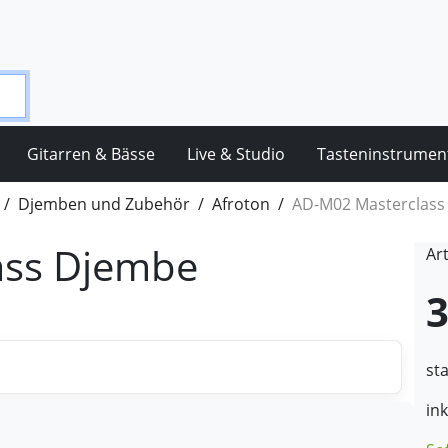
Gitarren & Bässe
Live & Studio
Tasteninstrumen
Djemben und Zubehör
Afroton
AD-M02 Masterclass
ass Djembe
Ar
3
st
in