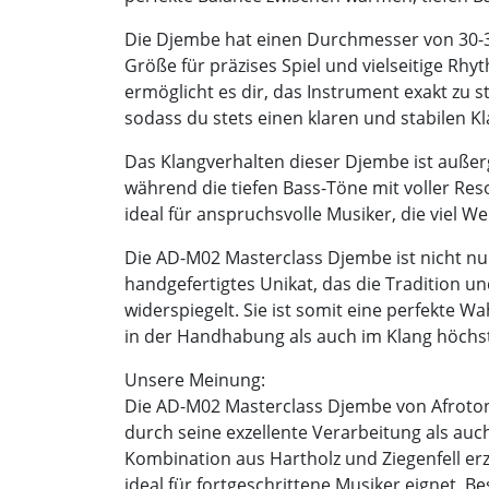
Die Djembe hat einen Durchmesser von 30-3
Größe für präzises Spiel und vielseitige R
ermöglicht es dir, das Instrument exakt zu
sodass du stets einen klaren und stabilen Kl
Das Klangverhalten dieser Djembe ist außerg
während die tiefen Bass-Töne mit voller Re
ideal für anspruchsvolle Musiker, die viel W
Die AD-M02 Masterclass Djembe ist nicht nu
handgefertigtes Unikat, das die Tradition u
widerspiegelt. Sie ist somit eine perfekte W
in der Handhabung als auch im Klang höchst
Unsere Meinung:
Die AD-M02 Masterclass Djembe von Afroton
durch seine exzellente Verarbeitung als auch
Kombination aus Hartholz und Ziegenfell erz
ideal für fortgeschrittene Musiker eignet. B