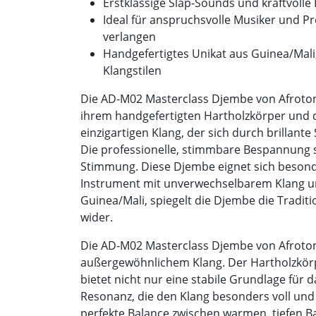
Erstklassige Slap-Sounds und kraftvolle
Ideal für anspruchsvolle Musiker und P
verlangen
Handgefertigtes Unikat aus Guinea/Mali, 
Klangstilen
Die AD-M02 Masterclass Djembe von Afroton 
ihrem handgefertigten Hartholzkörper und d
einzigartigen Klang, der sich durch brillant
Die professionelle, stimmbare Bespannung so
Stimmung. Diese Djembe eignet sich besonder
Instrument mit unverwechselbarem Klang un
Guinea/Mali, spiegelt die Djembe die Tradit
wider.
Die AD-M02 Masterclass Djembe von Afroton
außergewöhnlichem Klang. Der Hartholzkörp
bietet nicht nur eine stabile Grundlage für 
Resonanz, die den Klang besonders voll und 
perfekte Balance zwischen warmen, tiefen 