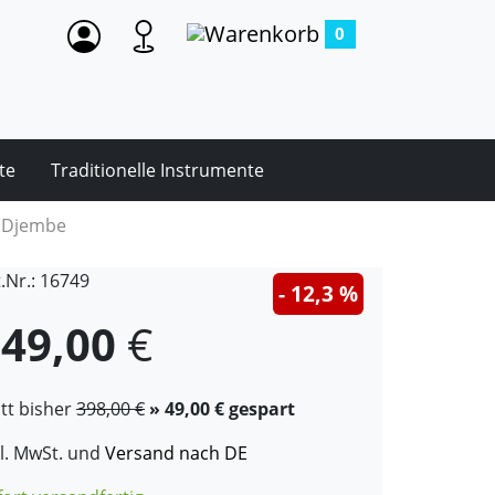
0
te
Traditionelle Instrumente
 Djembe
t.Nr.: 16749
- 12,3 %
49,00
€
att bisher
398,00 €
» 49,00 € gespart
kl. MwSt. und
Versand nach DE