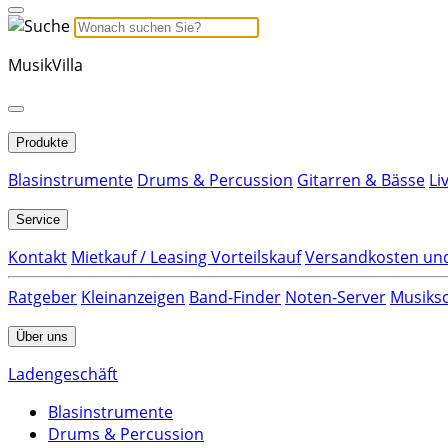
MusikVilla
Produkte
Blasinstrumente
Drums & Percussion
Gitarren & Bässe
Li
Service
Kontakt
Mietkauf / Leasing Vorteilskauf
Versandkosten und
Ratgeber
Kleinanzeigen
Band-Finder
Noten-Server
Musiksc
Über uns
Ladengeschäft
Blasinstrumente
Drums & Percussion