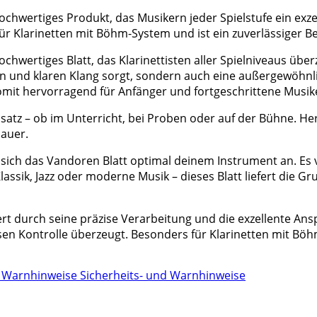
hochwertiges Produkt, das Musikern jeder Spielstufe ein exze
ür Klarinetten mit Böhm-System und ist ein zuverlässiger Be
ochwertiges Blatt, das Klarinettisten aller Spielniveaus übe
ten und klaren Klang sorgt, sondern auch eine außergewöhnli
t somit hervorragend für Anfänger und fortgeschrittene Musik
nsatz – ob im Unterricht, bei Proben oder auf der Bühne. He
dauer.
 sich das Vandoren Blatt optimal deinem Instrument an. Es ve
Klassik, Jazz oder moderne Musik – dieses Blatt liefert die G
rt durch seine präzise Verarbeitung und die exzellente Ansp
osen Kontrolle überzeugt. Besonders für Klarinetten mit B
Sicherheits- und Warnhinweise