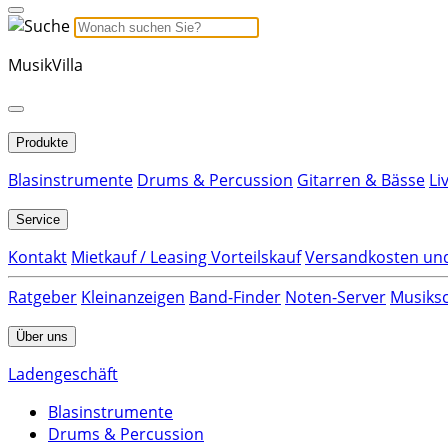
MusikVilla
Produkte
Blasinstrumente
Drums & Percussion
Gitarren & Bässe
Li
Service
Kontakt
Mietkauf / Leasing Vorteilskauf
Versandkosten und
Ratgeber
Kleinanzeigen
Band-Finder
Noten-Server
Musiksc
Über uns
Ladengeschäft
Blasinstrumente
Drums & Percussion