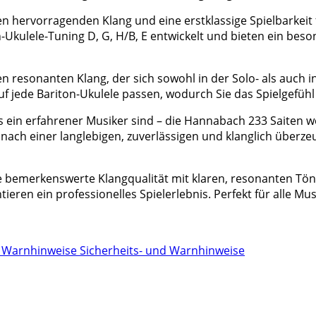
n hervorragenden Klang und eine erstklassige Spielbarkeit f
n-Ukulele-Tuning D, G, H/B, E entwickelt und bieten ein b
inen resonanten Klang, der sich sowohl in der Solo- als au
uf jede Bariton-Ukulele passen, wodurch Sie das Spielgefüh
s ein erfahrener Musiker sind – die Hannabach 233 Saiten 
ie nach einer langlebigen, zuverlässigen und klanglich übe
ne bemerkenswerte Klangqualität mit klaren, resonanten Tö
eren ein professionelles Spielerlebnis. Perfekt für alle Mus
Sicherheits- und Warnhinweise