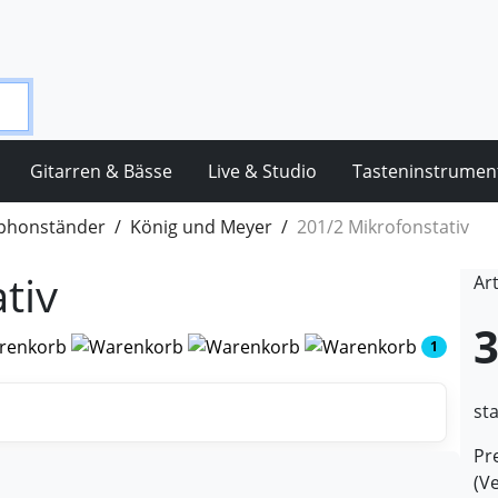
Gitarren & Bässe
Live & Studio
Tasteninstrumen
phonständer
König und Meyer
201/2 Mikrofonstativ
tiv
Ar
3
1
st
Pre
(V