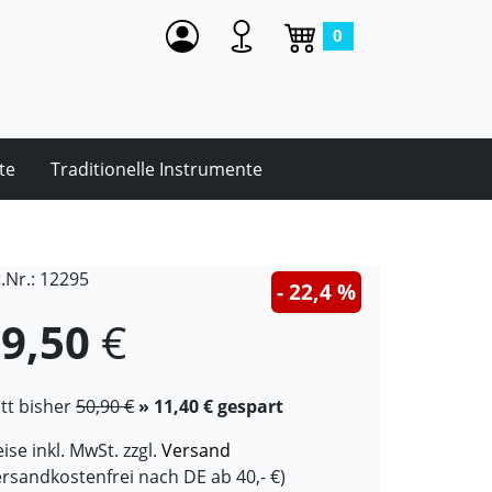
0
te
Traditionelle Instrumente
t.Nr.: 12295
- 22,4 %
9,50
€
att bisher
50,90 €
» 11,40 € gespart
ise inkl. MwSt. zzgl.
Versand
ersandkostenfrei nach DE ab 40,- €)