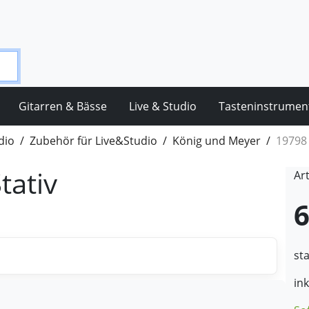
Gitarren & Bässe
Live & Studio
Tasteninstrumen
dio
Zubehör für Live&Studio
König und Meyer
19798 
tativ
Ar
6
st
in