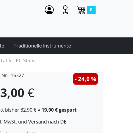
0
te
Traditionelle Instrumente
Tablet-PC-Stativ
t.Nr.: 16327
- 24,0 %
3,00
€
att bisher
82,90 €
» 19,90 € gespart
kl. MwSt. und
Versand nach DE