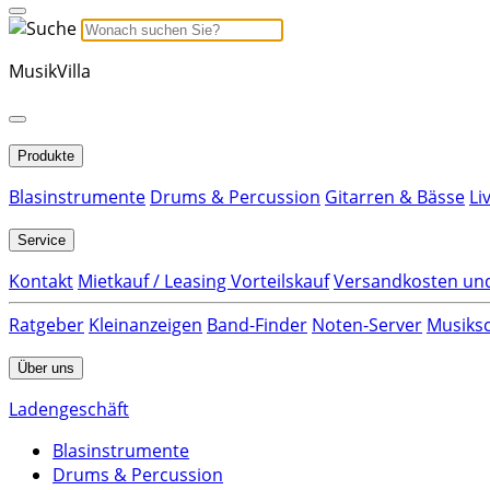
MusikVilla
Produkte
Blasinstrumente
Drums & Percussion
Gitarren & Bässe
Li
Service
Kontakt
Mietkauf / Leasing Vorteilskauf
Versandkosten und
Ratgeber
Kleinanzeigen
Band-Finder
Noten-Server
Musiksc
Über uns
Ladengeschäft
Blasinstrumente
Drums & Percussion