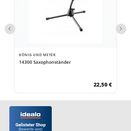
Vorherige Produkte
Näch
KÖNIG UND MEYER
14300 Saxophonständer
22,50 €