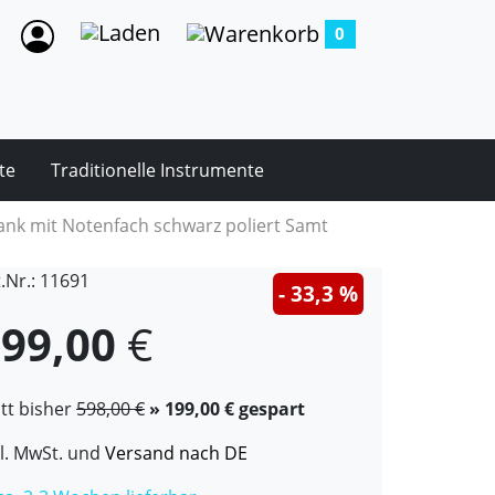
0
te
Traditionelle Instrumente
ank mit Notenfach schwarz poliert Samt
t.Nr.: 11691
- 33,3 %
99,00
€
att bisher
598,00 €
» 199,00 € gespart
kl. MwSt. und
Versand nach DE