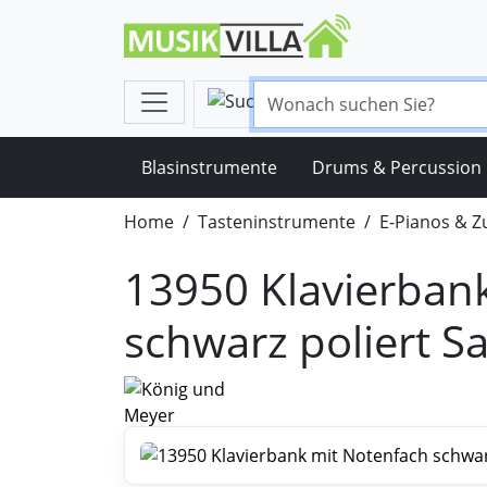
Blasinstrumente
Drums & Percussion
Home
Tasteninstrumente
E-Pianos & 
13950 Klavierban
schwarz poliert S