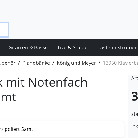
Gitarren & Bässe
Live & Studio
Tasteninstrumen
Zubehör
Pianobänke
König und Meyer
13950 Klavierb
k mit Notenfach
Ar
3
amt
st
in