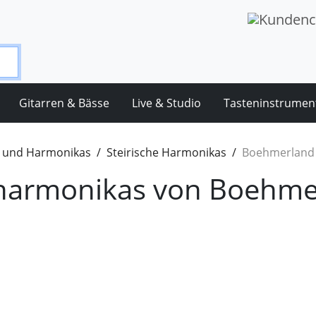
Gitarren & Bässe
Live & Studio
Tasteninstrumen
 und Harmonikas
Steirische Harmonikas
Boehmerland
fharmonikas von Boehme