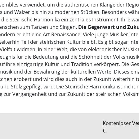
sembles verwendet, um die authentischen Klänge der Region
kas und Walzer bis hin zu modernen Stücken. Besonders wäh
t die Steirische Harmonika ein zentrales Instrument. Ihre 
Menschen zum Tanzen und Singen.
Die Gegenwart und Zuk
ondern erlebt eine Art Renaissance. Viele junge Musiker inter
iterhin Teil der steirischen Kultur bleibt. Es gibt sogar in
Vielfalt widmen. In einer Welt, die von elektronischer Musi
eugnis für die Bedeutung und die Schönheit der Volksmusik. S
f ihre einzigartige Kultur und Tradition verkörpert. Die Ge
musik und der Bewahrung der kulturellen Werte. Dieses einz
hen erobert und wird dies auch in der Zukunft weiterhin tu
 und Stolz gepflegt wird. Die Steirische Harmonika ist nicht
 zur Vergangenheit und zur Zukunft der steirischen Volksm
Kostenloser
Ve
€.