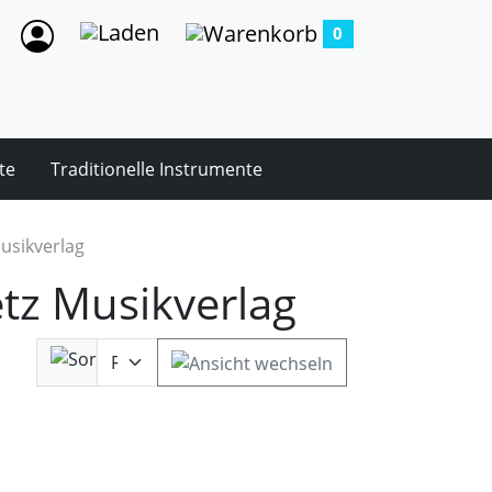
0
te
Traditionelle Instrumente
usikverlag
tz Musikverlag