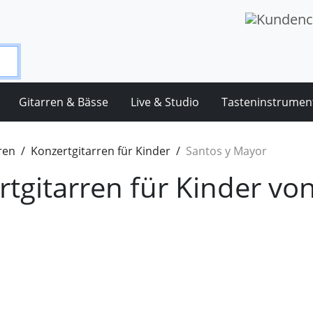
Gitarren & Bässe
Live & Studio
Tasteninstrumen
ren
Konzertgitarren für Kinder
Santos y Mayor
rtgitarren für Kinder vo